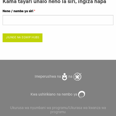
Kama tayari unalo neno la siri, ingiza hapa
Neno / namba ya siri
JIUNGE NA EQWIP HUBS
Imeperushwa na
na
Kwa ushirikiano na nembo ya
Ukurusa wa nyumbani wa programu/Ukurasa wa kwanza wa
programu