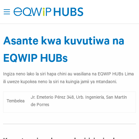
Asante kwa kuvutiwa na
EQWIP HUBs
Ingiza neno lako la siri hapa chini au wasiliana na EQWIP HUBs Lima
ili uweze kupokea neno la siri na kuingia jamii ya mtandaoni.
Jr. Emeterio Pérez 348, Urb. Ingeniería, San Martín
Tembelea
de Porres