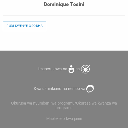
Dominique Tosini
RUDI KWENYE ORODHA
Imeperushwa na
na
Kwa ushirikiano na nembo ya
Ukurusa wa nyumbani wa programu/Ukurasa wa kwanza wa
programu
Maelekezo kwa jamii